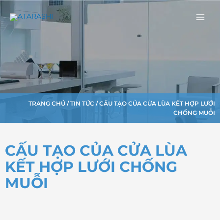
Nhảy
Main
tới
Men
nội
dung
TRANG CHỦ
/
TIN TỨC
/ CẤU TẠO CỦA CỬA LÙA KẾT HỢP LƯỚI
CHỐNG MUỖI
CẤU TẠO CỦA CỬA LÙA
KẾT HỢP LƯỚI CHỐNG
MUỖI