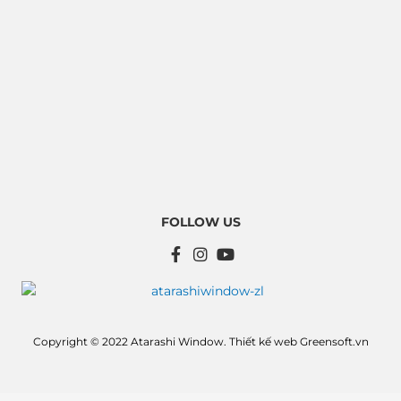
FOLLOW US
F
I
Y
a
n
o
c
s
u
e
t
t
b
a
u
o
g
b
Copyright © 2022 Atarashi Window.
Thiết kế web
Greensoft.vn
o
r
e
k
a
-
m
f