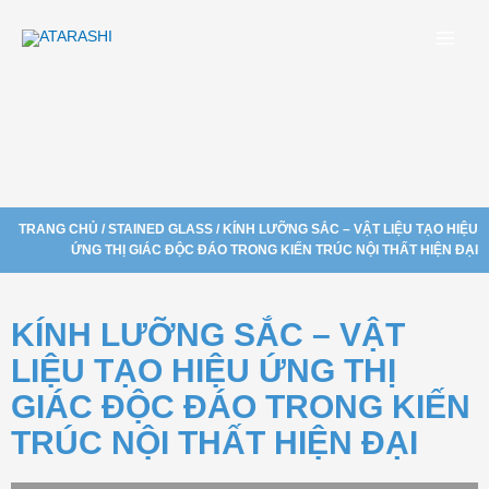
Nhảy
Main
tới
Menu
nội
dung
TRANG CHỦ
/
STAINED GLASS
/ KÍNH LƯỠNG SẮC – VẬT LIỆU TẠO HIỆU
ỨNG THỊ GIÁC ĐỘC ĐÁO TRONG KIẾN TRÚC NỘI THẤT HIỆN ĐẠI
KÍNH LƯỠNG SẮC – VẬT
LIỆU TẠO HIỆU ỨNG THỊ
GIÁC ĐỘC ĐÁO TRONG KIẾN
TRÚC NỘI THẤT HIỆN ĐẠI