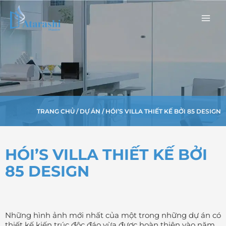
Nhảy
Main
tới
Men
nội
dung
TRANG CHỦ
/
DỰ ÁN
/ HÓI’S VILLA THIẾT KẾ BỞI 85 DESIGN
HÓI’S VILLA THIẾT KẾ BỞI
85 DESIGN
Những hình ảnh mới nhất của một trong những dự án có
thiết kế kiến trúc độc đáo vừa được hoàn thiện vào năm