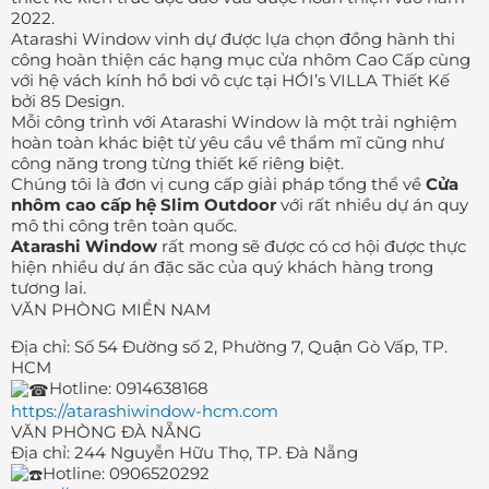
2022.
Atarashi Window vinh dự được lựa chọn đồng hành thi
công hoàn thiện các hạng mục cửa nhôm Cao Cấp cùng
với hệ vách kính hồ bơi vô cực tại HÓI’s VILLA Thiết Kế
bởi 85 Design.
Mỗi công trình với Atarashi Window là một trải nghiệm
hoàn toàn khác biệt từ yêu cầu về thẩm mĩ cũng như
công năng trong từng thiết kế riêng biệt.
Chúng tôi là đơn vị cung cấp giải pháp tổng thể về
Cửa
nhôm cao cấp hệ Slim Outdoor
với rất nhiều dự án quy
mô thi công trên toàn quốc.
Atarashi Window
rất mong sẽ được có cơ hội được thực
hiện nhiều dự án đặc săc của quý khách hàng trong
tương lai.
VĂN PHÒNG MIỀN NAM
Địa chỉ: Số 54 Đường số 2, Phường 7, Quận Gò Vấp, TP.
HCM
Hotline: 0914638168
https://atarashiwindow-hcm.com
VĂN PHÒNG ĐÀ NẴNG
Địa chỉ: 244 Nguyễn Hữu Thọ, TP. Đà Nẵng
Hotline: 0906520292