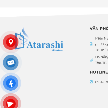
VĂN PH
Miền Na
phường 
TP. Thủ
Đà Nẵn
Thọ, TP
HOTLINE
0914 63