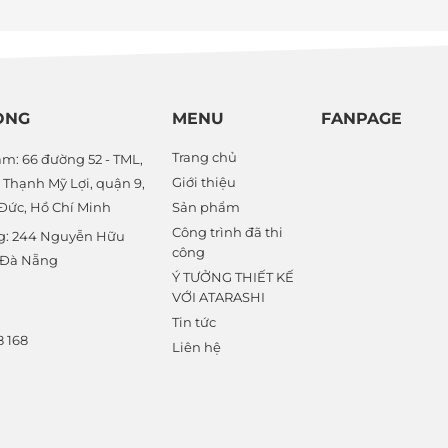
ÒNG
MENU
FANPAGE
Trang chủ
m: 66 đường 52 - TML,
Giới thiệu
Thạnh Mỹ Lợi, quận 9,
 Đức, Hồ Chí Minh
Sản phẩm
Công trình đã thi
g: 244 Nguyễn Hữu
công
. Đà Nẵng
Ý TƯỞNG THIẾT KẾ
VỚI ATARASHI
Tin tức
8 168
Liên hệ